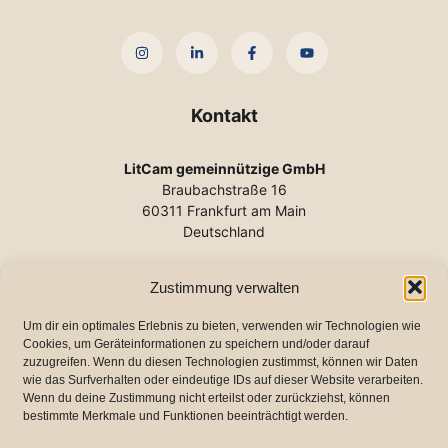
Kontakt
LitCam gemeinnützige GmbH
Braubachstraße 16
60311 Frankfurt am Main
Deutschland
Tel.:
+49 (0) 69 2102-140
Zustimmung verwalten
E-Mail:
info@litcam.de
www.litcam.de
Um dir ein optimales Erlebnis zu bieten, verwenden wir Technologien wie
Cookies, um Geräteinformationen zu speichern und/oder darauf
zuzugreifen. Wenn du diesen Technologien zustimmst, können wir Daten
wie das Surfverhalten oder eindeutige IDs auf dieser Website verarbeiten.
Wichtige Links
Wenn du deine Zustimmung nicht erteilst oder zurückziehst, können
bestimmte Merkmale und Funktionen beeinträchtigt werden.
Impressum