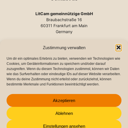
LitCam gemeinnützige GmbH
Braubachstraße 16
60311 Frankfurt am Main
Germany
Phone:
+49 (0) 69 2102-140
Zustimmung verwalten
E-mail:
info@litcam.de
www.litcam.de
Um dir ein optimales Erlebnis zu bieten, verwenden wir Technologien wie
Cookies, um Geräteinformationen zu speichern und/oder darauf
zuzugreifen. Wenn du diesen Technologien zustimmst, können wir Daten
wie das Surfverhalten oder eindeutige IDs auf dieser Website verarbeiten.
Important links
Wenn du deine Zustimmung nicht erteilst oder zurückziehst, können
bestimmte Merkmale und Funktionen beeinträchtigt werden.
Imprint
Data protection
Akzeptieren
Cookie Directive (EU)
Ablehnen
Einstellungen ansehen