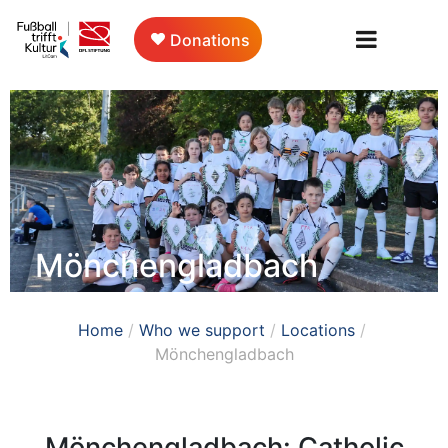
Donations
Mönchengladbach
Home
/
Who we support
/
Locations
/
Mönchengladbach
Mönchengladbach: Catholic